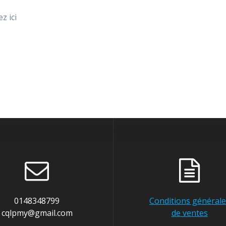
z ici
0148348799
Conditions générale
cqlpmy@gmail.com
de ventes